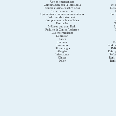
Uso en emergencias
Combinación con la Psicología
Inf
Estudios formales sobre Reiki
Curs
Crisis de sanación
T
Qué se siente durante un tratamiento
Técn
Solicitud de tratamiento
Complemento a la medicina
Hospitales
T
Médicos que usan Reiki
S
Reiki en la Clínica Anderson
Las enfermedades
Depresión
Estrés
Bulimia
Re
Insomnio
Reiki p
Fibromialgia
Reik
Alergias
Reiki 
Infecciones
Reiki
Cáncer
Reiki 
Dolor
Reik