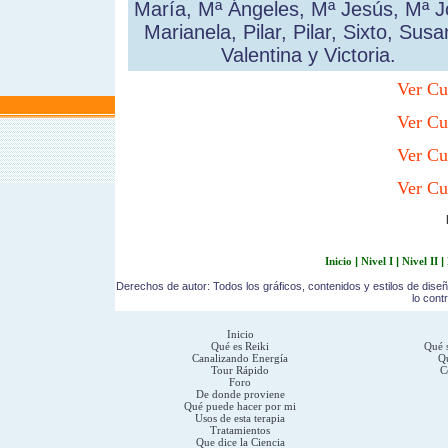
María, Mª Ángeles, Mª Jesús, Mª J
Marianela, Pilar, Pilar, Sixto, Susa
Valentina y Victoria.
Ver Cu
Ver Cu
Ver Cu
Ver Cu
Inicio
|
Nivel I
|
Nivel II
|
Derechos de autor: Todos los gráficos, contenidos y estilos de dise
lo cont
Inicio
Qué es Reiki
Qué s
Canalizando Energía
Qu
Tour Rápido
C
Foro
De donde proviene
Qué puede hacer por mi
Usos de esta terapia
Tratamientos
Que dice la Ciencia