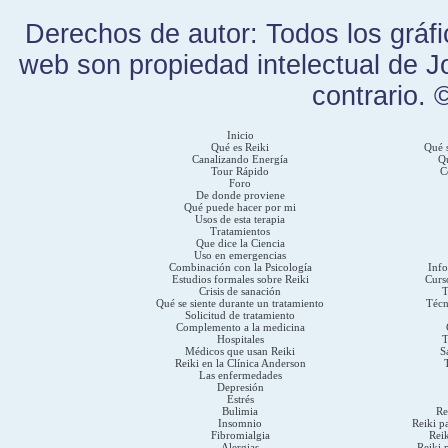
Derechos de autor: Todos los gráfi
web son propiedad intelectual de J
contrario. 
Inicio
Qué es Reiki
Qué s
Canalizando Energía
Qu
Tour Rápido
C
Foro
De donde proviene
Qué puede hacer por mi
Usos de esta terapia
Tratamientos
Que dice la Ciencia
Uso en emergencias
Combinación con la Psicología
Inf
Estudios formales sobre Reiki
Curs
Crisis de sanación
T
Qué se siente durante un tratamiento
Técn
Solicitud de tratamiento
Complemento a la medicina
Hospitales
T
Médicos que usan Reiki
S
Reiki en la Clínica Anderson
Las enfermedades
Depresión
Estrés
Bulimia
Re
Insomnio
Reiki p
Fibromialgia
Reik
Alergias
Reiki 