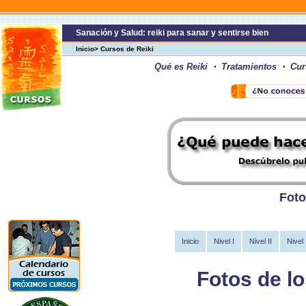
Sanación y Salud: reiki para sanar y sentirse bien
Inicio> Cursos de Reiki
Qué es Reiki
Tratamientos
Cur
Foto
Inicio
Nivel I
Nivel II
Nivel I
Fotos de l